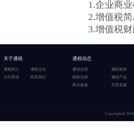
1.企业商
2.增值税
3.增值税
关于通税
通税动态
通税简介
通税文化
通税业绩
通税新闻
主任寄语
联系我们
税收法律
通税产品
新法速递
支部党建
Copyright@ 